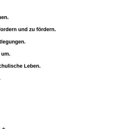
nen.
fordern und zu fördern.
tlegungen.
r um.
chulische Leben.
.