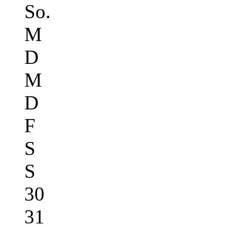
So.
M
D
M
D
F
S
S
30
31